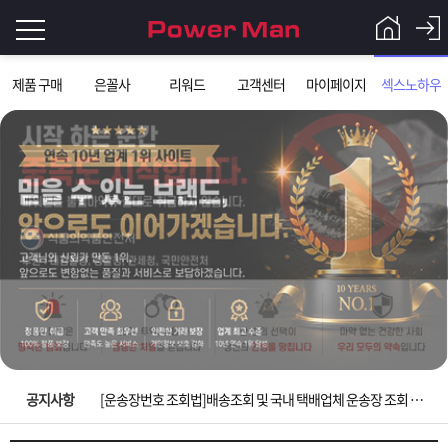
로
제품 구매
은꼴사
리워드
고객센터
마이페이지
섹스노하우
그
로
그
인
인
회
이
원
가
필
입
Q&A
요
파
입금확인이 안되는 상황을 대비해 꼭 입금후 고객센터 연락바랍니다.
합
워
제
[2026구정 연휴]설 연휴 배송 및 휴무 안내
니
맨
품
은
다.
공지사항
[운송장번호 조회법]배송조회 및 국내 택배업체 운송장 조회 하는법
[ios앱 오픈]아이폰 고객 앱설치 가능합니다.