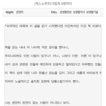
은?
구
꼴
섹
(섹스 노하우) 더럽게 사랑하자
[무인택배함 이용 안내] 집 밖에 주소로 택배 받기
매
사
스
고
운영자
성생활정보 성생활지식 성생활기술
작성자
TAG:
입금확인이 안되는 상황을 대비해 꼭 입금후 고객센터 연락바랍니다.
노
객
마
"파격적인 제목에 이 글을 읽기 시작했다면 미안하지만 이건 책 리뷰다. 
[2026구정 연휴]설 연휴 배송 및 휴무 안내
하
센
이
주
책을 읽는 내내 저 나이에 저런 생각을 했다니,

우
터
페
문
우리나라에도 이런 사람이 있구나! 아니, 나보다 더한 `어른`이 있구나! 
이
조
내가 성과 관련된 것들에 예민하게 반응하고 열려있다고 자부했던 것들을 처
이 책이 성에 대한 나의 유별난 관심을 깊이 그리고 새롭게 바라보게 해주었
지
회
저자의 노골적이고 솔직한 표현에 당황스럽기까지 했다.

나는 완전히 편견이 없는 사람이 아니었나 보다.
