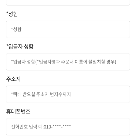
*성함
*입금자 성함
주소지
휴대폰번호