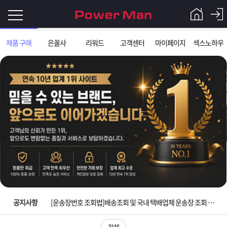
로
제품 구매
은꼴사
리워드
고객센터
마이페이지
섹스노하우
그
로
그
인
인
회
이
원
가
필
입
Q&A
요
파
입금확인이 안되는 상황을 대비해 꼭 입금후 고객센터 연락바랍니다.
합
워
제
[2026구정 연휴]설 연휴 배송 및 휴무 안내
니
맨
품
은
다.
공지사항
[운송장번호 조회법]배송조회 및 국내 택배업체 운송장 조회 하는법
[ios앱 오픈]아이폰 고객 앱설치 가능합니다.
전체