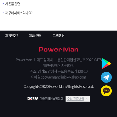
사은품 관련..
재구매서비스있나요?
파워맨은?
제품 구매
고객센터
Power Man
대표 장대박
통신판매업신고번호 2020-0478
개인정보책임자 장대박
주소 : 경기도 안성시 공도읍 숭도리 120-10
이메일 :
powermanclinic@kakao.com
Copyright © 2020 Power Man All rights Reserved.
한국온라인쇼핑협회
수상/인증내역