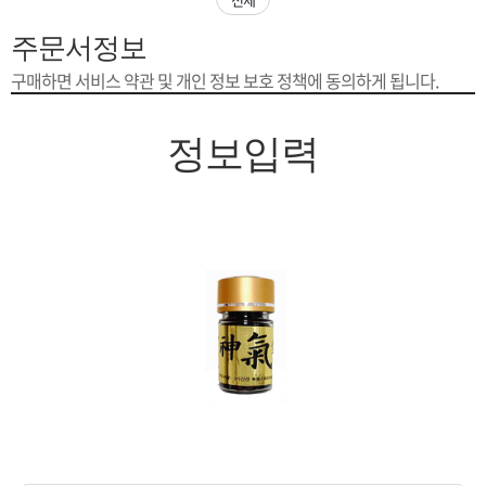
은?
구
꼴
섹
주문서정보
[무인택배함 이용 안내] 집 밖에 주소로 택배 받기
매
사
스
고
구매하면 서비스 약관 및 개인 정보 보호 정책에 동의하게 됩니다.
입금확인이 안되는 상황을 대비해 꼭 입금후 고객센터 연락바랍니다.
노
객
마
정보입력
[2026구정 연휴]설 연휴 배송 및 휴무 안내
하
센
이
주
우
터
페
문
이
조
지
회