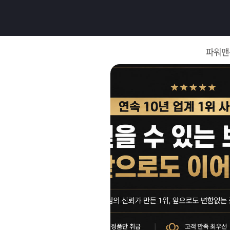
로
그
파워맨
인
로
그
인
이
회
필
원
가
요
입
Q&A
합
파
니
워
제
다.
맨
품
은