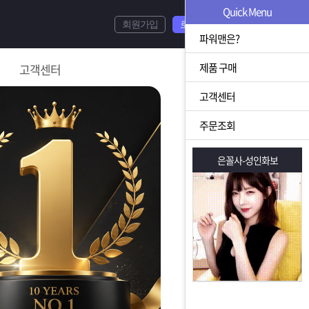
Quick Menu
회원가입
로그인
파워맨은?
제품 구매
고객센터
고객센터
주문조회
은꼴사-성인화보
은꼴사-성인화보