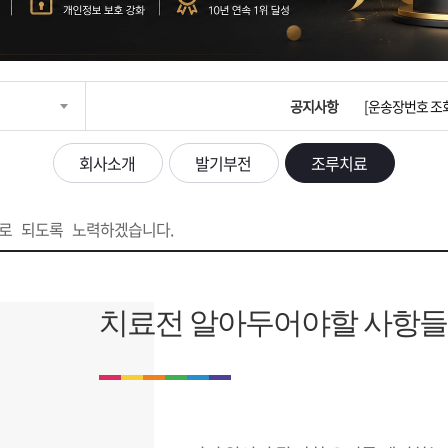
입금확인이 안되
[2026구정 연휴
공지사항
[운송장번호 조
[ios앱 오픈]
회사소개
발기부전
조루치료
[무인택배함 이용
으로 되도록 노력하겠습니다.
입금확인이 안되
[2026구정 연휴
치료전 알아두어야할 사항들