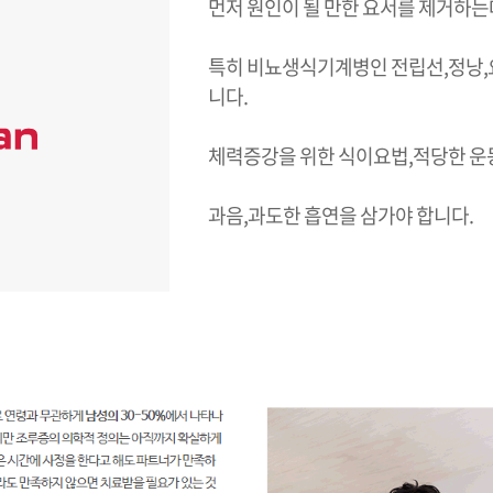
먼저 원인이 될 만한 요서를 제거하
특히 비뇨생식기계병인 전립선,정낭,
니다.
체력증강을 위한 식이요법,적당한 운
과음,과도한 흡연을 삼가야 합니다.