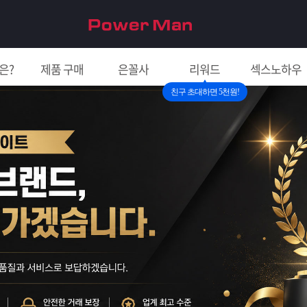
은?
제품 구매
은꼴사
리워드
섹스노하우
친구 초대하면 5천원!