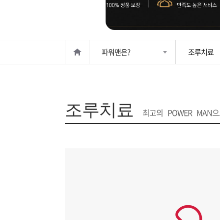
은?
구
꼴
섹
매
사
스
고
파워맨은?
조루치료
노
객
마
하
센
이
주
조루치료
우
터
페
문
최고의 POWER MAN
이
조
지
회