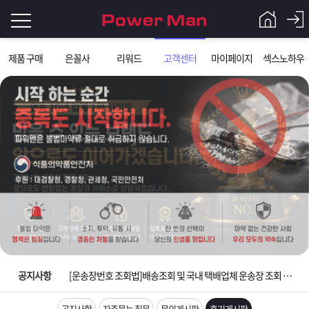
로
제품 구매
은꼴사
리워드
고객센터
마이페이지
섹스노하우
그
로
그
인
인
회
이
원
가
필
입
Q&A
요
파
입금확인이 안되는 상황을 대비해 꼭 입금후 고객센터 연락바랍니다.
합
워
제
[2026구정 연휴]설 연휴 배송 및 휴무 안내
니
맨
품
은
다.
공지사항
[운송장번호 조회법]배송조회 및 국내 택배업체 운송장 조회 하는법
[ios앱 오픈]아이폰 고객 앱설치 가능합니다.
공지사항
자주묻는 질문
문의게시판
후기게시판