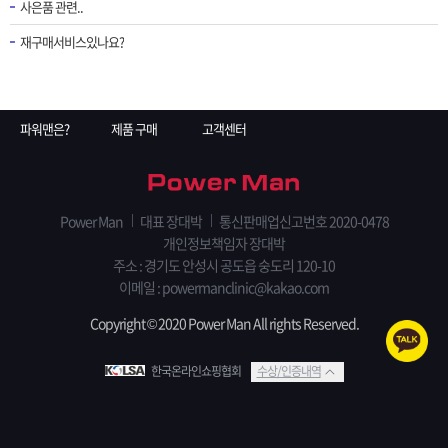
사은품 관련..
재구매서비스있나요?
파워맨은?
제품 구매
고객센터
Power Man
대표 장대박
통신판매업신고번호 2020-0478
개인정보책임자 장대박
주소 : 경기도 안성시 공도읍 숭도리 120-10
이메일 :
powermanclinic@kakao.com
Copyright © 2020 Power Man All rights Reserved.
한국온라인쇼핑협회
수상/인증내역