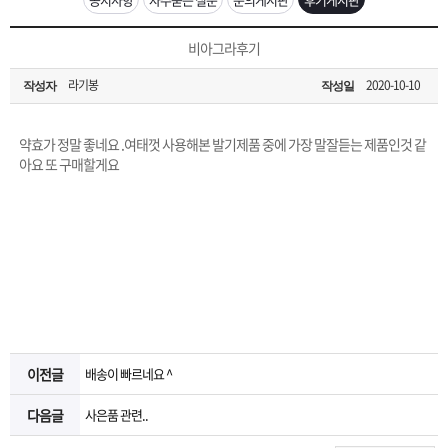
은?
구
꼴
섹
[무인택배함 이용 안내] 집 밖에 주소로 택배 받기
비아그라후기
매
사
스
고
라기봉
2020-10-10
작성자
작성일
입금확인이 안되는 상황을 대비해 꼭 입금후 고객센터 연락바랍니다.
노
객
마
[2026구정 연휴]설 연휴 배송 및 휴무 안내
약효가 정말 좋네요 .여태껏 사용해본 발기제품 중에 가장 말잘듣는 제품인것 같
하
센
이
주
아요 또 구매할게요
우
터
페
문
이
조
지
회
이전글
배송이 빠르네요 ^
다음글
사은품 관련..