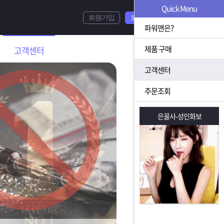
Quick Menu
회원가입
로그인
파워맨은?
제품 구매
고객센터
고객센터
주문조회
은꼴사-성인화보
은꼴사-성인화보