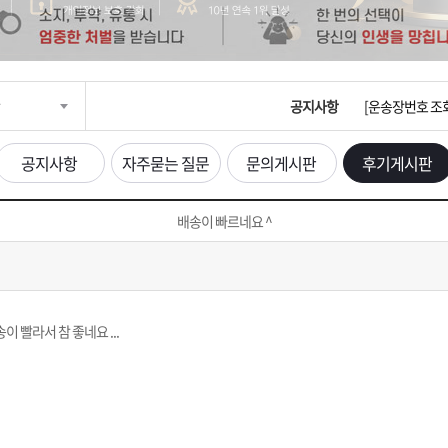
입금확인이 안되
[2026구정 연휴
공지사항
[운송장번호 조
[ios앱 오픈]
공지사항
자주묻는 질문
문의게시판
후기게시판
[무인택배함 이용
배송이 빠르네요 ^
입금확인이 안되
[2026구정 연휴
 빨라서 참 좋네요 ...