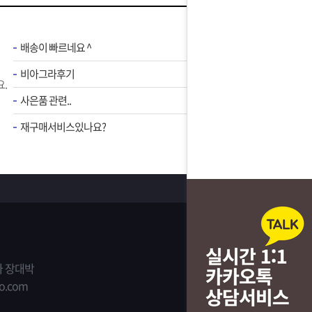
배송이 빠르네요 ^
비아그라후기
.
사은품 관련..
재구매서비스있나요?
 장대박
o.com