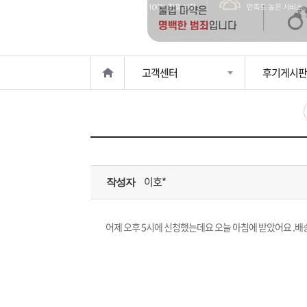
은?
구
꼴
섹
매
사
스
고
고객센터
후기게시판
노
객
마
하
센
이
주
우
터
페
문
이호*
작성자
이
조
지
회
어제 오후 5시에 신청했는데요 오늘 아침에 받았어요 .배송이