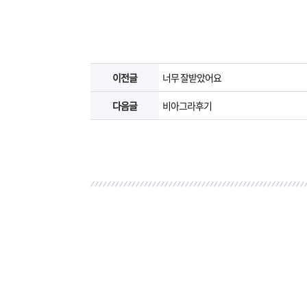
이전글
너무 잘받았어요
다음글
비아그라후기