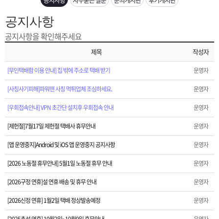
은?
구
꼴
섹
공지사항
[2026구정 연휴]설 연휴 배송 및 휴무 안내
매
사
스
고
공지사항을 확인해주세요
[2026신정 연휴] 1월2일 택배 정상발송예정
제목
작성자
노
객
마
[2025추석 연휴] 10월2일~10월9일 휴무안내
[무인택배함 이용 안내] 집 밖에 주소로 택배 받기
운영자
하
센
이
주
[사칭사기피해]파워맨 사칭 먹튀업체 조심하세요.
운영자
[광복정]광복 80주년을 맞이하여
우
터
페
문
[우회접속안내] VPN 초간단 설치후 우회접속 안내
운영자
[택배없는날]2025년 택배 없는날 택배휴무 안내
[제헌절]7월17일 제헌절 택배사 휴무안내
운영자
이
조
[2025년 신제품] 비닉스 50mg 재고 확보했습니다.
[앱 운영중지]Android 및 iOS 앱 운영중지 공지사항
운영자
지
회
[2026 노동절 휴무안내] 5월1일 노동절 휴무 안내
[폭설 택배지연]11월26일 폭설로 인한 택배 지연안내
운영자
[2026구정 연휴]설 연휴 배송 및 휴무 안내
운영자
[재구매 사은품 따불]정회원 재구매시 사은품 따불로 증정해드립니다.
[2026신정 연휴] 1월2일 택배 정상발송예정
운영자
[운송장번호 조회법]배송조회 및 국내 택배업체 운송장 조회 하는법