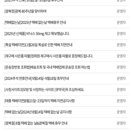
[2025추석 연휴] 10월2일~10월9일 휴무안내
운영자
[2024추석 연휴안내] 9월14일~9월18일 휴무안내
[광복정]광복 80주년을 맞이하여
운영자
[택배없는날]2025년 택배 없는날 택배휴무 안내
운영자
[사칭사이트3]모방 및 사칭하는 사이트 [큐약국]꼭 조심하세요.
[2025년 신제품] 비닉스 50mg 재고 확보했습니다.
운영자
[태풍 택배지연]8월21일~23일까지 택배 지연공지사항
[폭설 택배지연]11월26일 폭설로 인한 택배 지연안내
운영자
[택배 없는날]2024년 8월14일 택배 없는날 공지사항
[재구매 사은품 따불]정회원 재구매시 사은품 따불로 증정해드립니다.
운영자
[광복절] 8월 택배 없는 날&광복절 택배 휴무 안내
[운송장번호 조회법]배송조회 및 국내 택배업체 운송장 조회 하는법
운영자
[2024추석 연휴안내] 9월14일~9월18일 휴무안내
운영자
[ios앱 오픈]아이폰 고객 앱설치 가능합니다.
[사칭사이트3]모방 및 사칭하는 사이트 [큐약국]꼭 조심하세요.
운영자
[6월6일현충일]휴무 안내
[태풍 택배지연]8월21일~23일까지 택배 지연공지사항
운영자
[제품 가격인하]2024년 1월 가격인하 및 신제품 안내
[택배 없는날]2024년 8월14일 택배 없는날 공지사항
운영자
[설날연휴]2024년 새해 배송및 휴무안내
[광복절] 8월 택배 없는 날&광복절 택배 휴무 안내
운영자