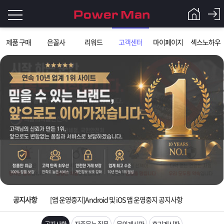
로
제품 구매
은꼴사
리워드
고객센터
마이페이지
섹스노하우
그
로
그
인
인
회
이
원
가
필
입
Q&A
요
파
[제품 가격인하] 2018년 가격인하 안내
합
워
제
[제헌절]7월17일 제헌절 택배사 휴무안내
니
맨
품
은
다.
공지사항
[앱 운영중지]Android 및 iOS 앱 운영중지 공지사항
[2026 노동절 휴무안내] 5월1일 노동절 휴무 안내
공지사항
자주묻는 질문
문의게시판
후기게시판