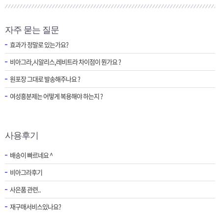
[제품 가격인하] 2018년 가격인하 안내
자주 묻는 질문
[제헌절]7월17일 제헌절 택배사 휴무안내
효과가 정말로 있는가요?
비아그라,시알리스,레비트라 차이점이 뭔가요 ?
원포장 그대로 발송해주나요 ?
여성흥분제는 어떻게 복용해야 하는지 ?
사용후기
배송이 빠르네요 ^
비아그라후기
사은품 관련..
재구매서비스있나요?