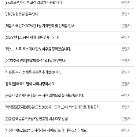
[ios앱 오픈]아이폰 고객 앱설치 가능합니다.
운영자
[섹스 노하우]섹스에 대한 노하우들 정리했습니다.
[6월6일현충일]휴무 안내
운영자
[2023추석 연휴] 9월28일~10월1일 휴무안내.
[제품 가격인하]2024년 1월 가격인하 및 신제품 안내
운영자
[사은품 추가]전제품 사은품 추가했습니다.
[설날연휴]2024년 새해 배송및 휴무안내
운영자
[광복절] 태극기 달아 나라사랑하세요.
[섹스 노하우]섹스에 대한 노하우들 정리했습니다.
운영자
[2023추석 연휴] 9월28일~10월1일 휴무안내.
운영자
[은꼴사 앨범게시판] 꼴리는 사진 앨범으로 올려보겠습니다.
[사은품 추가]전제품 사은품 추가했습니다.
운영자
[서버점검공지]8월5일 오전 9:00시 ~ 오후 13시 서버업데이트 점검공지
[광복절] 태극기 달아 나라사랑하세요.
운영자
[현충일 배송휴무]6월6일 현충일 배송휴무 알림
[은꼴사 앨범게시판] 꼴리는 사진 앨범으로 올려보겠습니다.
운영자
[서버점검공지]8월5일 오전 9:00시 ~ 오후 13시 서버업데이트 점검공지
[사칭사이트2]모방 및 사칭하는 사이트 [로리타]꼭 조심하세요.
운영자
[현충일 배송휴무]6월6일 현충일 배송휴무 알림
운영자
[제품가격 인하] 2023년 1차 가격인하 안내
[사칭사이트2]모방 및 사칭하는 사이트 [로리타]꼭 조심하세요.
운영자
[서버장애공지]1월30일 오후 15시경 서버장애 공지