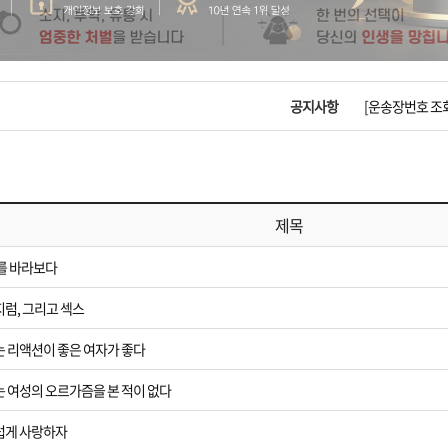
입금확인이 안되
[2026구정 연휴
공지사항
[운송장번호 조
[ios앱 오픈]
[무인택배함 이용
제목
입금확인이 안되
9를 바라보다
[2026구정 연휴
지럼, 그리고 섹스
는 리액션이 좋은 여자가 좋다
는 여성의 오르가즘을 본 적이 없다
더럽게 사랑하자