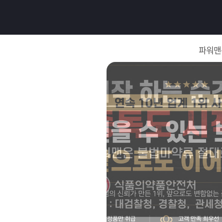
로
그
파워맨
인
로
그
인
이
회
필
원
가
요
입
Q&A
합
파
니
워
제
다.
맨
품
은