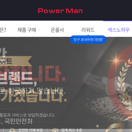
은?
제품 구매
은꼴사
리워드
섹스노하우
친구 초대하면 5천원!