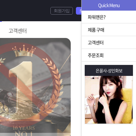
Quick Menu
회원가입
로그인
파워맨은?
제품 구매
고객센터
고객센터
주문조회
은꼴사-성인화보
은꼴사-성인화보