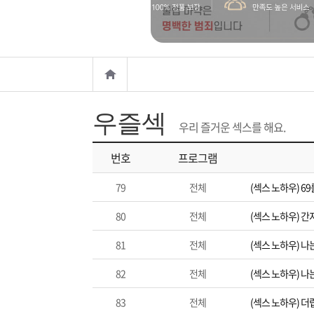
은?
구
꼴
섹
매
사
스
고
노
객
마
하
센
이
주
우즐섹
우리 즐거운 섹스를 해요.
우
터
페
문
번호
프로그램
79
전체
(섹스 노하우) 6
이
조
80
전체
(섹스 노하우) 간
지
회
81
전체
(섹스 노하우) 나
82
전체
(섹스 노하우) 나
83
전체
(섹스 노하우) 