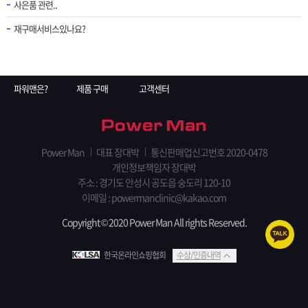
사은품 관련..
재구매서비스있나요?
파워맨은?
제품 구매
고객센터
Power Man
대표 장대박
통신판매업신고번호 2020-0478
개인정보책임자 장대박
주소 : 경기도 안성시 공도읍 숭도리 120-10
이메일 :
powermanclinic@kakao.com
Copyright © 2020 Power Man All rights Reserved.
한국온라인쇼핑협회
수상/인증내역