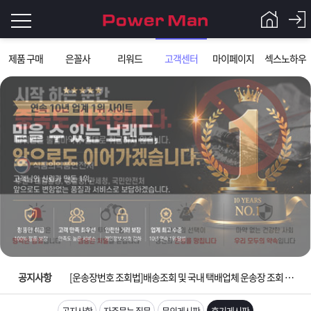
로
제품 구매
은꼴사
리워드
고객센터
마이페이지
섹스노하우
그
로
그
인
인
회
이
원
가
필
입
Q&A
요
파
입금확인이 안되는 상황을 대비해 꼭 입금후 고객센터 연락바랍니다.
합
워
제
[2026구정 연휴]설 연휴 배송 및 휴무 안내
니
맨
품
은
다.
공지사항
[운송장번호 조회법]배송조회 및 국내 택배업체 운송장 조회 하는법
[ios앱 오픈]아이폰 고객 앱설치 가능합니다.
공지사항
자주묻는 질문
문의게시판
후기게시판