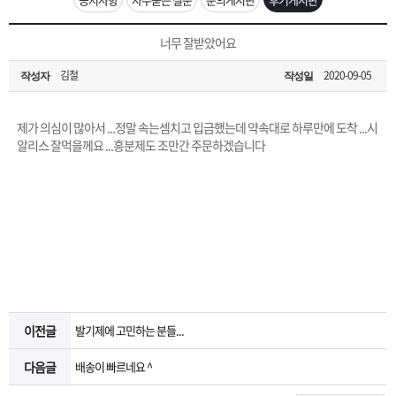
은?
구
꼴
섹
[무인택배함 이용 안내] 집 밖에 주소로 택배 받기
너무 잘받았어요
매
사
스
고
김철
2020-09-05
작성자
작성일
입금확인이 안되는 상황을 대비해 꼭 입금후 고객센터 연락바랍니다.
노
객
마
[2026구정 연휴]설 연휴 배송 및 휴무 안내
제가 의심이 많아서 ...정말 속는셈치고 입금했는데 약속대로 하루만에 도착 ...시
하
센
이
주
알리스 잘먹을께요 ...흥분제도 조만간 주문하겠습니다
우
터
페
문
이
조
지
회
이전글
발기제에 고민하는 분들...
다음글
배송이 빠르네요 ^